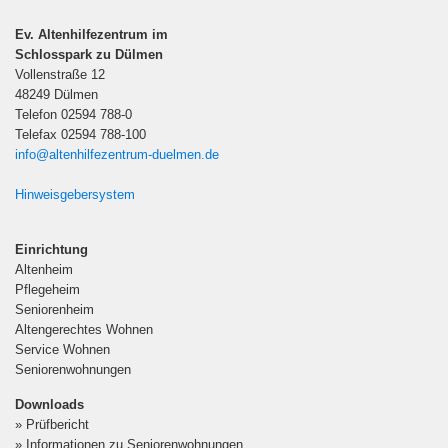
Telefon 02594 788-0
Telefax 02594 788-100
info@altenhilfezentrum-duelmen.de
Hinweisgebersystem
Einrichtung
Altenheim
Pflegeheim
Seniorenheim
Altengerechtes Wohnen
Service Wohnen
Seniorenwohnungen
Downloads
» Prüfbericht
» Informationen zu Seniorenwohnungen
» Unser Leitbild
Kontakt
|
Datenschutz
|
Drucken
|
Impressum
medizingeraete@perthes-stiftung.de