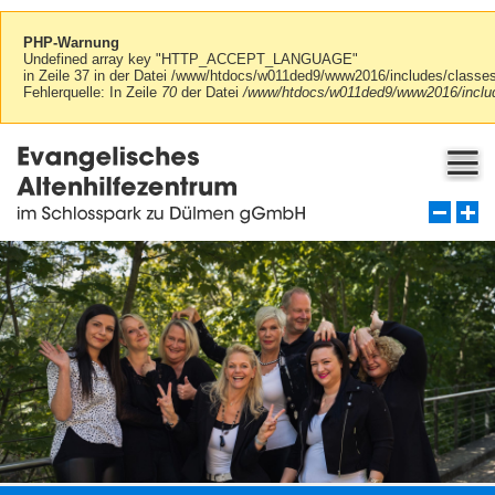
PHP-Warnung
Undefined array key "HTTP_ACCEPT_LANGUAGE"
in Zeile 37 in der Datei /www/htdocs/w011ded9/www2016/includes/class
Fehlerquelle: In Zeile
70
der Datei
/www/htdocs/w011ded9/www2016/includ
Über uns
Ansprechpartner
Stationäre Pflege