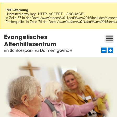
PHP-Warnung
Undefined array key "HTTP_ACCEPT_LANGUAGE"
in Zeile 37 in der Datei /www/htdocs/w011ded9/www2016/includes/class
Fehlerquelle: In Zeile
70
der Datei
/www/htdocs/w011ded9/www2016/includ