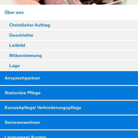
Über uns
Christlicher Auftrag
Geschichte
Leitbild
Mitbestimmung
Lage
Ansprechpartner
Stationäre Pflege
Kurzzeitpflege/ Verhinderungspflege
Seniorenwohnen
Leistungen/ Kosten