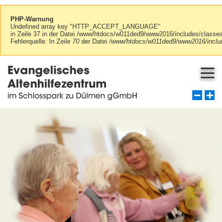
PHP-Warnung
Undefined array key "HTTP_ACCEPT_LANGUAGE"
in Zeile 37 in der Datei /www/htdocs/w011ded9/www2016/includes/class
Fehlerquelle: In Zeile
70
der Datei
/www/htdocs/w011ded9/www2016/includ