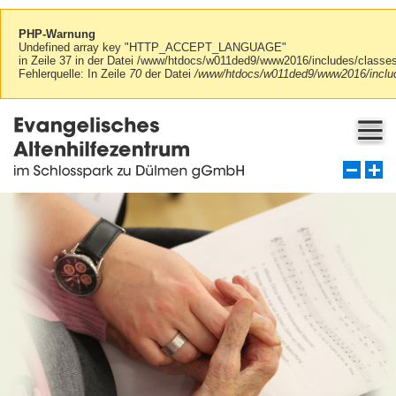
PHP-Warnung
Undefined array key "HTTP_ACCEPT_LANGUAGE"
in Zeile 37 in der Datei /www/htdocs/w011ded9/www2016/includes/class
Fehlerquelle: In Zeile
70
der Datei
/www/htdocs/w011ded9/www2016/includ