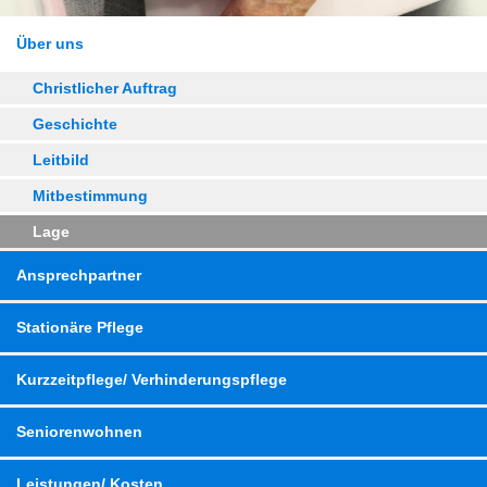
Über uns
Christlicher Auftrag
Geschichte
Leitbild
Mitbestimmung
Lage
Ansprechpartner
Stationäre Pflege
Kurzzeitpflege/ Verhinderungspflege
Seniorenwohnen
Leistungen/ Kosten